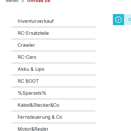
Reifen
Offroad 1/8
K
Inventurverkauf
RC-Ersatzteile
Crawler
RC-Cars
Akku & Lipo
RC BOOT
%Sparsets%
Kabel&Stecker&Co
Fernsteuerung & Co
Motor&Regler